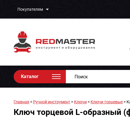
Покупателям
Каталог
Главная
>
Ручной инструмент
>
Ключи
>
Ключи торцевые
> К
Ключ торцевой L-образный (