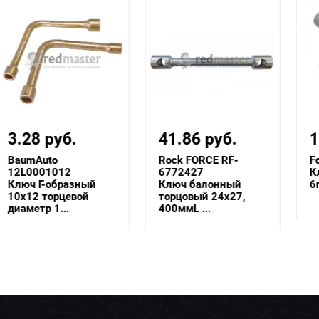
41.86 руб.
18.14 руб.
Rock FORCE RF-
Forsage F-7621214
6772427
Ключ торцовый
Ключ балонный
6гр.-6гр. 12х14мм ...
торцовый 24x27,
400ммL ...