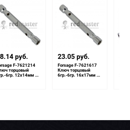
23.05 руб.
39.52 руб.
Forsage F-7621617
Forsage F-6772730
Ключ торцовый
Ключ торцовый
6гр.-6гр. 16х17мм ...
27х30 мм