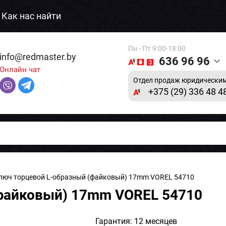
Как нас найти
Пн - Пт 9:00-18:00
info@redmaster.by
636 96 96
Онлайн чат
Отдел продаж юридическим
+375 (29) 336 48 4
люч торцевой L-образный (файковый) 17mm VOREL 54710
файковый) 17mm VOREL 54710
Гарантия: 12 месяцев