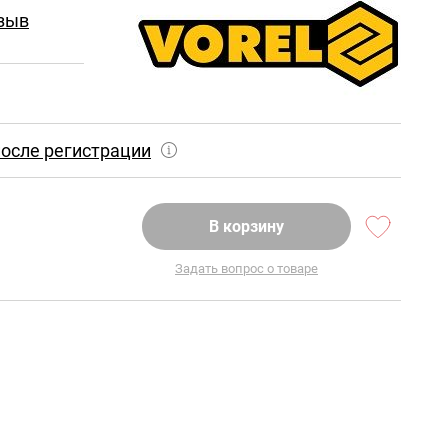
зыв
осле регистрации
В корзину
Задать вопрос о товаре