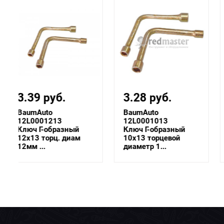
3.28 руб.
3.28 руб.
BaumAuto
BaumAuto
12L0001013
12L0001012
Ключ Г-образный
Ключ Г-образный
10х13 торцевой
10х12 торцевой
диаметр 1...
диаметр 1...