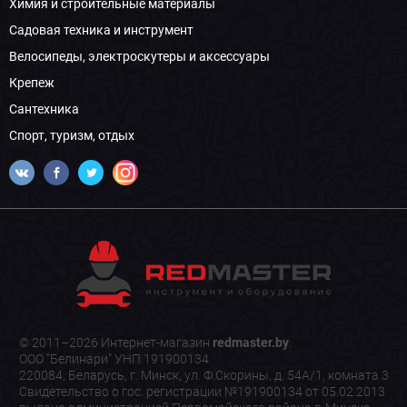
Химия и строительные материалы
Садовая техника и инструмент
Велосипеды, электроскутеры и аксессуары
Крепеж
Сантехника
Спорт, туризм, отдых
© 2011–2026 Интернет-магазин
redmaster.by
.
ООО "Белинари" УНП 191900134
220084, Беларусь, г. Минск, ул. Ф.Скорины, д. 54А/1, комната 3
Свидетельство о гос. регистрации №191900134 от 05.02.2013