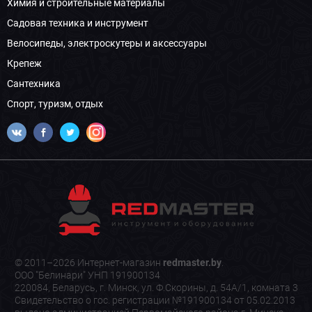
Химия и строительные материалы
Садовая техника и инструмент
Велосипеды, электроскутеры и аксессуары
Крепеж
Сантехника
Спорт, туризм, отдых
© 2011–2026 Интернет-магазин
redmaster.by
.
ООО "Белинари" УНП 191900134
220084, Беларусь, г. Минск, ул. Ф.Скорины, д. 54А/1, комната 3
Свидетельство о гос. регистрации №191900134 от 05.02.2013