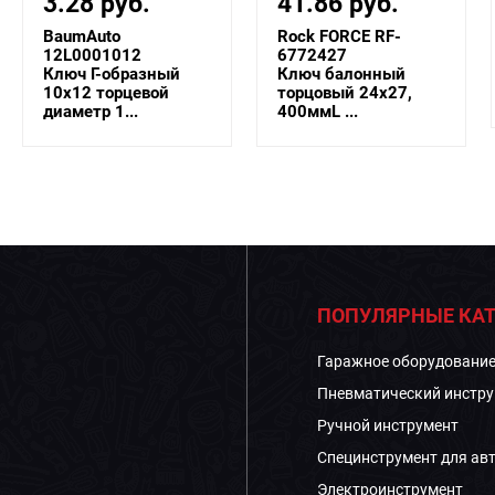
41.86 руб.
18.14 руб.
Rock FORCE RF-
Forsage F-7621214
6772427
Ключ торцовый
Ключ балонный
6гр.-6гр. 12х14мм ...
торцовый 24x27,
400ммL ...
ПОПУЛЯРНЫЕ КАТ
Гаражное оборудовани
Пневматический инстру
Ручной инструмент
Специнструмент для ав
Электроинструмент