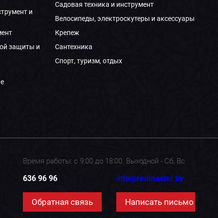
Садовая техника и инструмент
струмент и
Велосипеды, электроскутеры и аксессуары
мент
Крепеж
ой защиты и
Сантехника
Спорт, туризм, отдых
е
Время работы: с 9:00 до 18:00. Выходной - Сб, Вс
636 96 96
info@redmaster.by
Обратная связь
Написать письмо