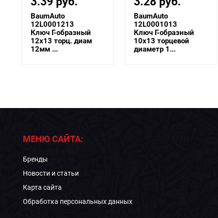
3.28 руб.
3.28 руб.
BaumAuto
BaumAuto
12L0001013
12L0001012
Ключ Г-образный
Ключ Г-образный
10х13 торцевой
10х12 торцевой
диаметр 1...
диаметр 1...
МЕНЮ САЙТА:
Бренды
Новости и статьи
Карта сайта
Обработка персональных данных