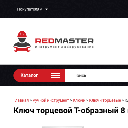
Покупателям
Каталог
Главная
>
Ручной инструмент
>
Ключи
>
Ключи торцевые
> К
Ключ торцевой Т-образный 