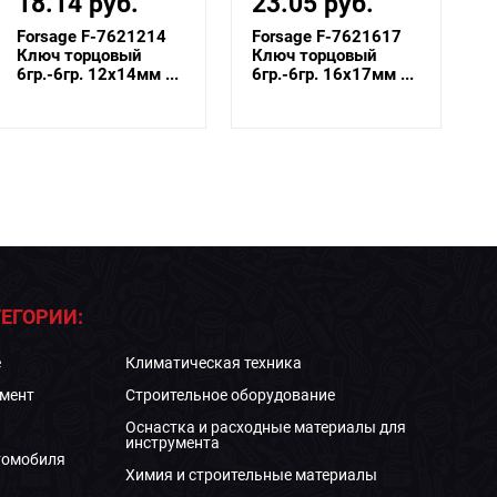
23.05 руб.
39.52 руб.
Forsage F-7621617
Forsage F-6772730
Ключ торцовый
Ключ торцовый
6гр.-6гр. 16х17мм ...
27х30 мм
ЕГОРИИ:
е
Климатическая техника
мент
Строительное оборудование
Оснастка и расходные материалы для
инструмента
томобиля
Химия и строительные материалы