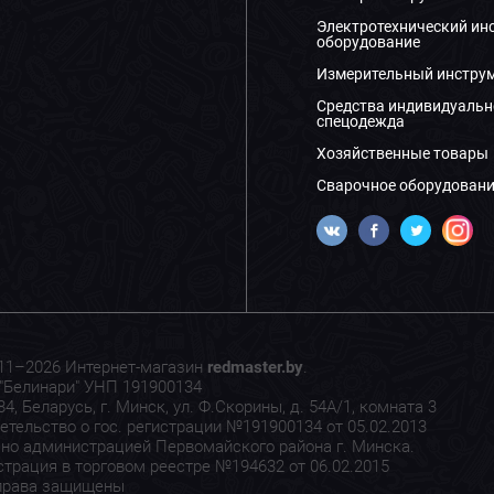
Электротехнический ин
оборудование
Измерительный инстру
Средства индивидуальн
спецодежда
Хозяйственные товары
Сварочное оборудовани
11–2026 Интернет-магазин
redmaster.by
.
"Белинари" УНП 191900134
4, Беларусь, г. Минск, ул. Ф.Скорины, д. 54А/1, комната 3
етельство о гос. регистрации №191900134 от 05.02.2013
но администрацией Первомайского района г. Минска.
страция в торговом реестре №194632 от 06.02.2015
права защищены