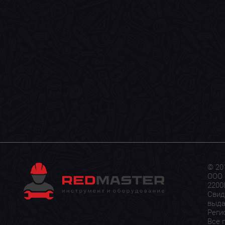
© 20
ООО 
22008
Свид
выда
Реги
Все 