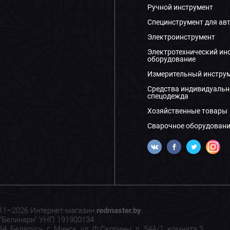
Ручной инструмент
Специнструмент для ав
Электроинструмент
Электротехнический ин
оборудование
Измерительный инстру
Средства индивидуальн
спецодежда
Хозяйственные товары
Сварочное оборудовани
11–2026 Интернет-магазин
redmaster.by
.
"Белинари" УНП 191900134
4, Беларусь, г. Минск, ул. Ф.Скорины, д. 54А/1, комната 3