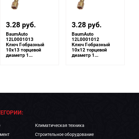
3.28 руб.
3.28 руб.
BaumAuto
BaumAuto
12L0001013
12L0001012
Ключ Г-образный
Ключ Г-образный
10х13 торцевой
10х12 торцевой
диаметр 1...
диаметр 1...
ЕГОРИИ:
е
Климатическая техника
мент
Строительное оборудование