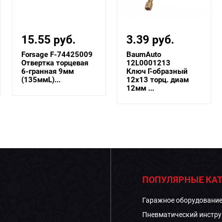
15.55 руб.
3.39 руб.
Forsage F-74425009
BaumAuto
Отвертка торцевая
12L0001213
6-гранная 9мм
Ключ Г-образный
(135ммL)...
12х13 торц. диам
12мм ...
ПОПУЛЯРНЫЕ КАТ
Гаражное оборудовани
Пневматический инстру