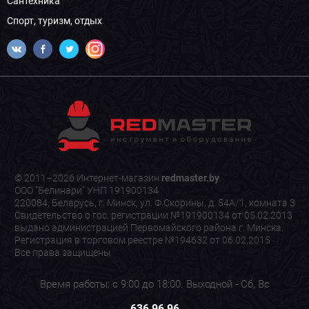
Сантехника
Спорт, туризм, отдых
© 2011–2026 Интернет-магазин
redmaster.by
.
ООО "Белинари" УНП 191900134
220084, Беларусь, г. Минск, ул. Ф.Скорины, д. 54А/1, комната 3
Свидетельство о гос. регистрации №191900134 от 05.02.2013
выдано администрацией Первомайского района г. Минска.
Регистрация в торговом реестре №194632 от 06.02.2015
Все права защищены
Время работы: с 9:00 до 18:00. Выходной - Сб, Вс
636 96 96