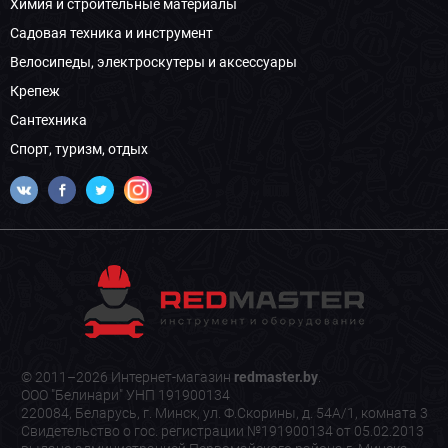
Химия и строительные материалы
Садовая техника и инструмент
Велосипеды, электроскутеры и аксессуары
Крепеж
Сантехника
Спорт, туризм, отдых
© 2011–2026 Интернет-магазин
redmaster.by
.
ООО "Белинари" УНП 191900134
220084, Беларусь, г. Минск, ул. Ф.Скорины, д. 54А/1, комната 3
Свидетельство о гос. регистрации №191900134 от 05.02.2013