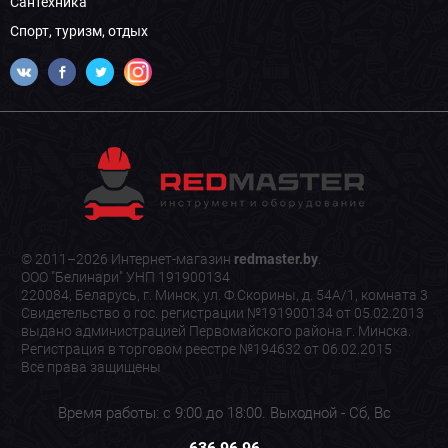
Сантехника
Спорт, туризм, отдых
© 2011–2026 Интернет-магазин
redmaster.by
.
ООО "Белинари" УНП 191900134
220084, Беларусь, г. Минск, ул. Ф.Скорины, д. 54А/1, комната 3
Свидетельство о гос. регистрации №191900134 от 05.02.2013
выдано администрацией Первомайского района г. Минска.
Регистрация в торговом реестре №194632 от 06.02.2015
Все права защищены
Время работы: с 9:00 до 18:00. Выходной - Сб, Вс