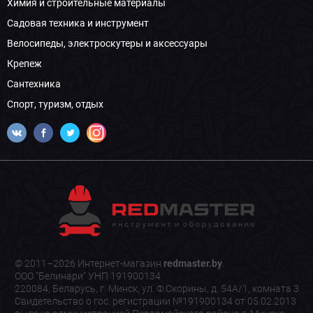
Химия и строительные материалы
Садовая техника и инструмент
Велосипеды, электроскутеры и аксессуары
Крепеж
Сантехника
Спорт, туризм, отдых
© 2011–2026 Интернет-магазин
redmaster.by
.
ООО "Белинари" УНП 191900134
220084, Беларусь, г. Минск, ул. Ф.Скорины, д. 54А/1, комната 3
Свидетельство о гос. регистрации №191900134 от 05.02.2013