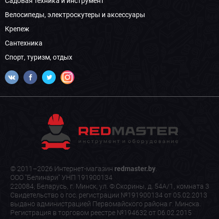
Садовая техника и инструмент
Велосипеды, электроскутеры и аксессуары
Крепеж
Сантехника
Спорт, туризм, отдых
© 2011–2026 Интернет-магазин
redmaster.by
.
ООО "Белинари" УНП 191900134
220084, Беларусь, г. Минск, ул. Ф.Скорины, д. 54А/1, комната 3
Свидетельство о гос. регистрации №191900134 от 05.02.2013
выдано администрацией Первомайского района г. Минска.
Регистрация в торговом реестре №194632 от 06.02.2015