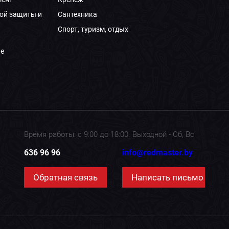
ой защиты и
Сантехника
Спорт, туризм, отдых
е
Время работы: с 9:00 до 18:00. Выходной - Сб, Вс
636 96 96
info@redmaster.by
Обратная связь
Написать письмо