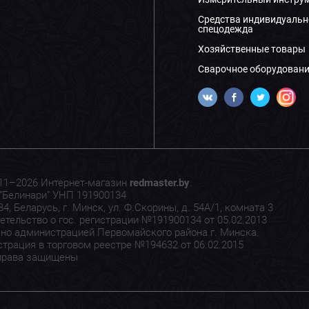
Средства индивидуальн
спецодежда
Хозяйственные товары
Сварочное оборудовани
11–2026 Интернет-магазин
redmaster.by
.
"Белинари" УНП 191900134
4, Беларусь, г. Минск, ул. Ф.Скорины, д. 54А/1, комната 3
етельство о гос. регистрации №191900134 от 05.02.2013
но администрацией Первомайского района г. Минска.
страция в торговом реестре №194632 от 06.02.2015
права защищены