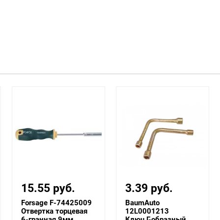
15.55 руб.
3.39 руб.
Forsage F-74425009
BaumAuto
Отвертка торцевая
12L0001213
6-гранная 9мм
Ключ Г-образный