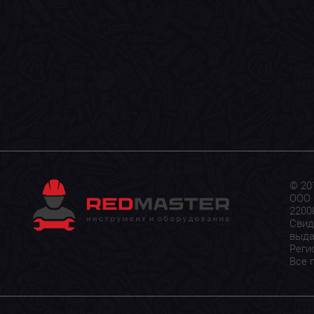
© 20
ООО 
22008
Свид
выда
Реги
Все 