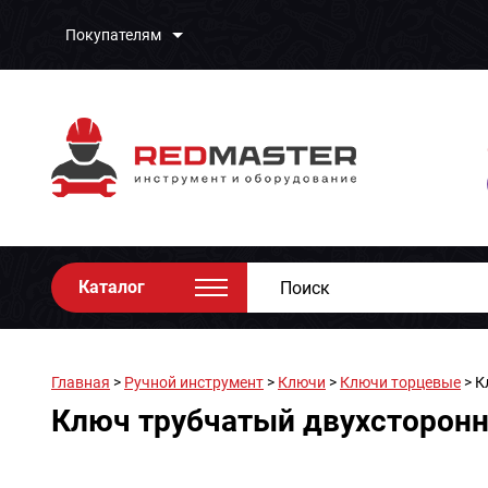
Покупателям
Каталог
Главная
>
Ручной инструмент
>
Ключи
>
Ключи торцевые
> К
Ключ трубчатый двухсторон