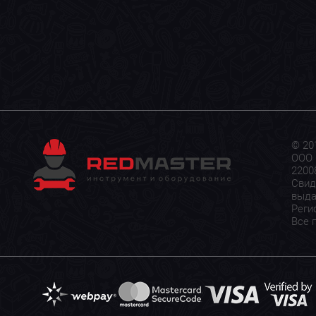
© 20
ООО 
22008
Свид
выда
Реги
Все 