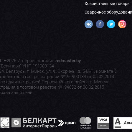
Хозяйственные товары
Сварочное оборудовани
11–2026 Интернет-магазин
redmaster.by
.
"Белинари" УНП 191900134
4, Беларусь, г. Минск, ул. Ф.Скорины, д. 54А/1, комната 3
етельство о гос. регистрации №191900134 от 05.02.2013
но администрацией Первомайского района г. Минска.
страция в торговом реестре №194632 от 06.02.2015
права защищены