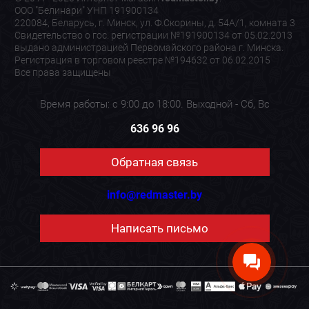
ООО "Белинари" УНП 191900134
220084, Беларусь, г. Минск, ул. Ф.Скорины, д. 54А/1, комната 3
Свидетельство о гос. регистрации №191900134 от 05.02.2013
выдано администрацией Первомайского района г. Минска.
Регистрация в торговом реестре №194632 от 06.02.2015
Все права защищены
Время работы: с 9:00 до 18:00. Выходной - Сб, Вс
636 96 96
Обратная связь
info@redmaster.by
Написать письмо