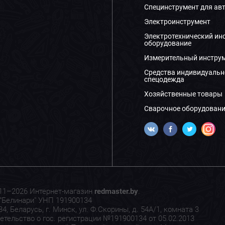
Специнструмент для ав
Электроинструмент
Электротехнический ин
оборудование
Измерительный инстру
Средства индивидуальн
спецодежда
Хозяйственные товары
Сварочное оборудовани
11–2026 Интернет-магазин
redmaster.by
.
"Белинари" УНП 191900134
4, Беларусь, г. Минск, ул. Ф.Скорины, д. 54А/1, комната 3
етельство о гос. регистрации №191900134 от 05.02.2013