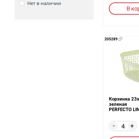
Нет в наличии
В ко
205289
Корзинка 23х
зеленая
PERFECTO LI
-
+