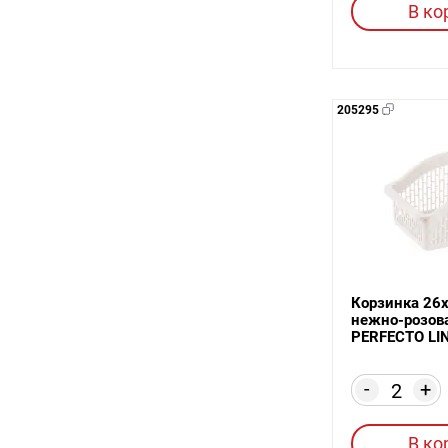
В ко
205295
Корзинка 26х
нежно-розов
PERFECTO LI
-
+
В ко