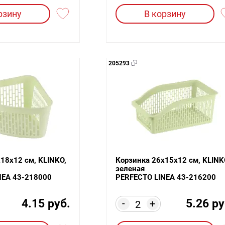
рзину
В корзину
205293
18х12 см, KLINKO,
Корзинка 26х15х12 см, KLINK
зеленая
NEA 43-218000
PERFECTO LINEA 43-216200
4.15 руб.
5.26 ру
-
+