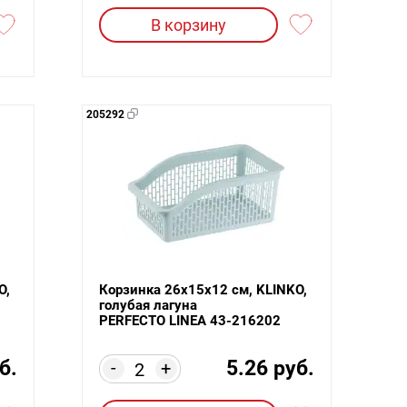
В корзину
205292
O,
Корзинка 26х15х12 см, KLINKO,
голубая лагуна
PERFECTO LINEA 43-216202
б.
5.26 руб.
-
+