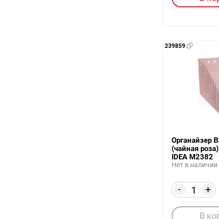
239859
Органайзер 
(чайная роза)
IDEA М2382
Нет в наличии
-
+
В ко