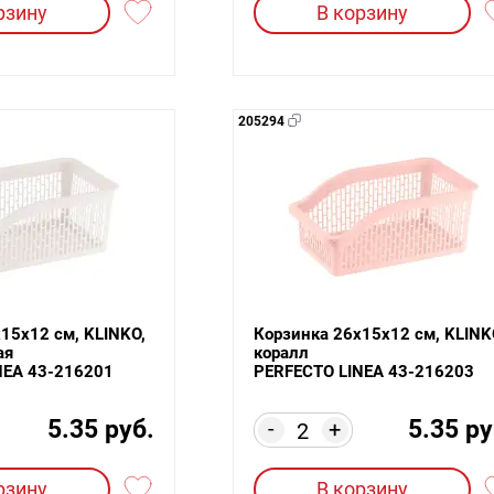
рзину
В корзину
205294
15х12 см, KLINKO,
Корзинка 26х15х12 см, KLINK
ая
коралл
NEA 43-216201
PERFECTO LINEA 43-216203
5.35 руб.
5.35 ру
-
+
рзину
В корзину