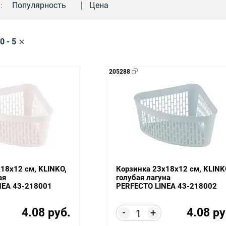
:
Популярность
Цена
0 - 5
205288
18х12 см, KLINKO,
Корзинка 23х18х12 см, KLINK
ая
голубая лагуна
NEA 43-218001
PERFECTO LINEA 43-218002
4.08 руб.
4.08 ру
-
+