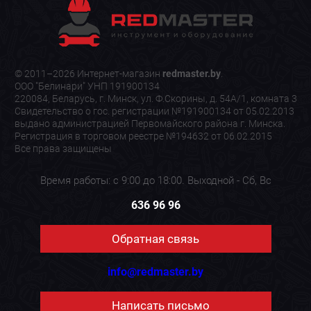
© 2011–2026 Интернет-магазин
redmaster.by
.
ООО "Белинари" УНП 191900134
220084, Беларусь, г. Минск, ул. Ф.Скорины, д. 54А/1, комната 3
Свидетельство о гос. регистрации №191900134 от 05.02.2013
выдано администрацией Первомайского района г. Минска.
Регистрация в торговом реестре №194632 от 06.02.2015
Все права защищены
Время работы: с 9:00 до 18:00. Выходной - Сб, Вс
636 96 96
Обратная связь
info@redmaster.by
Написать письмо