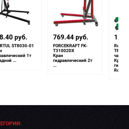
769.44 руб.
1 512 руб.
FORCEKRAFT FK-
Rock FORCE RF-
T31002DX
TRA30502B [из 2-х
Кран
частей]
гидравлический 2т
Кран
...
гидравлический 3т
.
RockFORCE ...
ЕГОРИИ: