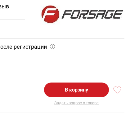
зыв
осле регистрации
В корзину
Задать вопрос о товаре