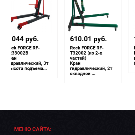
610.01 руб.
1 019.43 руб.
Rock FORCE RF-
Forsage F-TR33002B
T32002 (из 2-х
Кран
частей)
гидравлический, 3т
Кран
(высота подъема...
гидравлический, 2т
складной ...
МЕНЮ САЙТА: