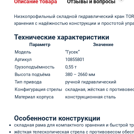
Описание товара
Отзывы и вопросы
Низкопрофильный складной гидравлический кран TOR “Г
хранения с надёжностью конструкции и простотой упр
Технические характеристики
Параметр
Значение
Модель
“Гусек”
Артикул
10855801
Грузоподъёмность
0,55 т
Высота подъёма
380 – 2660 мм
Тип привода
ручной гидравлический
Конфигурация стрелы
складная, жёсткая с противове
Материал корпуса
конструкционная сталь
Особенности конструкции
складная рама для компактного хранения и быстрой т
жёсткая телескопическая стрела с противовесом обесп