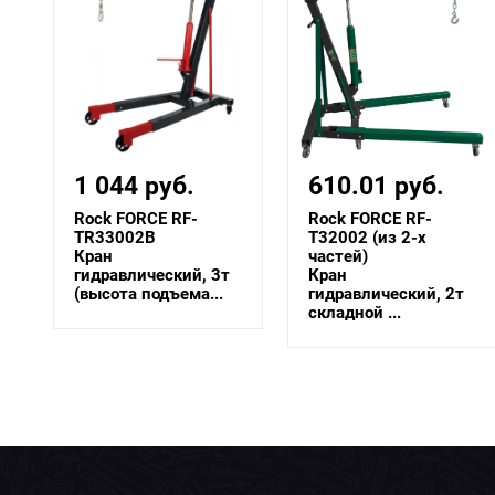
610.01 руб.
1 019.43 руб.
Rock FORCE RF-
Forsage F-TR33002B
T32002 (из 2-х
Кран
частей)
гидравлический, 3т
Кран
(высота подъема...
гидравлический, 2т
складной ...