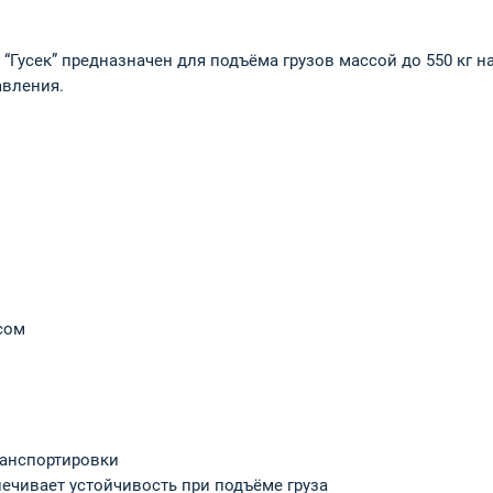
усек” предназначен для подъёма грузов массой до 550 кг на 
авления.
сом
ранспортировки
ечивает устойчивость при подъёме груза