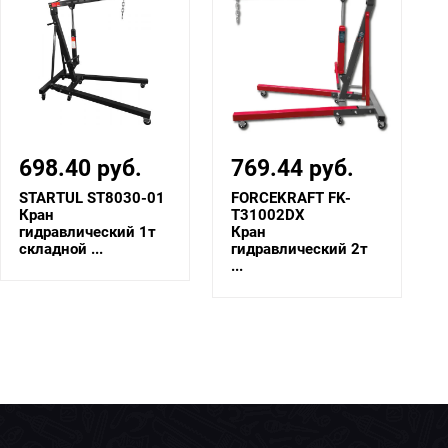
769.44 руб.
1 512 руб.
FORCEKRAFT FK-
Rock FORCE RF-
T31002DX
TRA30502B [из 2-х
Кран
частей]
гидравлический 2т
Кран
...
гидравлический 3т
.
RockFORCE ...