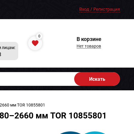
Вход / Регистрация
0
В корзине
Нет товаров
 лицам:
8
Искать
–2660 мм TOR 10855801
 380–2660 мм TOR 10855801