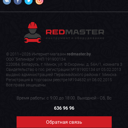
© 2011–2026 Интернет-магазин
redmaster.by
.
ООО "Белинари" УНП 191900134
220084, Беларусь, г. Минск, ул. Ф.Скорины, д. 54А/1, комната 3
Свидетельство о гос. регистрации №191900134 от 05.02.2013
выдано администрацией Первомайского района г. Минска.
Регистрация в торговом реестре №194632 от 06.02.2015
Все права защищены
Время работы: с 9:00 до 18:00. Выходной - Сб, Вс
636 96 96
Обратная связь