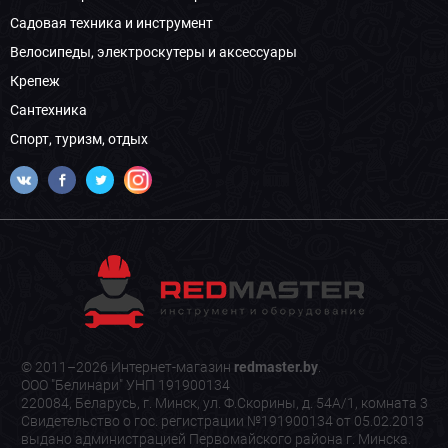
Садовая техника и инструмент
Велосипеды, электроскутеры и аксессуары
Крепеж
Сантехника
Спорт, туризм, отдых
© 2011–2026 Интернет-магазин
redmaster.by
.
ООО "Белинари" УНП 191900134
220084, Беларусь, г. Минск, ул. Ф.Скорины, д. 54А/1, комната 3
Свидетельство о гос. регистрации №191900134 от 05.02.2013
выдано администрацией Первомайского района г. Минска.