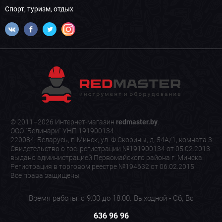
Спорт, туризм, отдых
© 2011–2026 Интернет-магазин
redmaster.by
.
ООО "Белинари" УНП 191900134
220084, Беларусь, г. Минск, ул. Ф.Скорины, д. 54А/1, комната 3
Свидетельство о гос. регистрации №191900134 от 05.02.2013
выдано администрацией Первомайского района г. Минска.
Регистрация в торговом реестре №194632 от 06.02.2015
Все права защищены
Время работы: с 9:00 до 18:00. Выходной - Сб, Вс
636 96 96