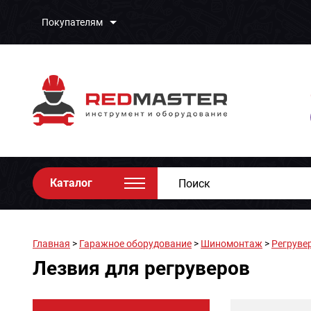
Покупателям
Каталог
Главная
>
Гаражное оборудование
>
Шиномонтаж
>
Регруве
Лезвия для регруверов