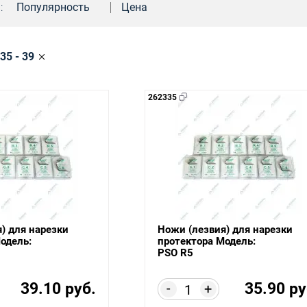
:
Популярность
Цена
35 - 39
262335
) для нарезки
Ножи (лезвия) для нарезки
одель:
протектора Модель:
PSO R5
39.10 руб.
35.90 ру
-
+