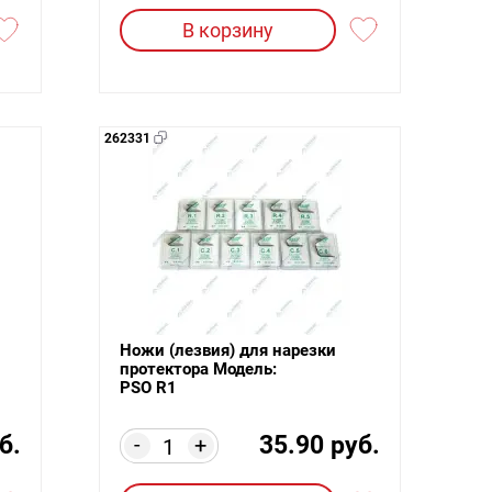
В корзину
262331
Ножи (лезвия) для нарезки
протектора Модель:
PSO R1
б.
35.90 руб.
-
+