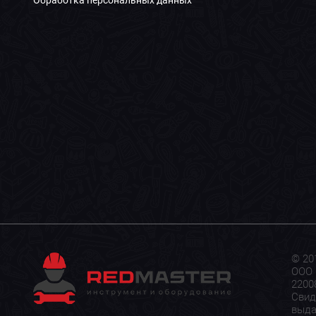
© 20
ООО 
22008
Свид
выда