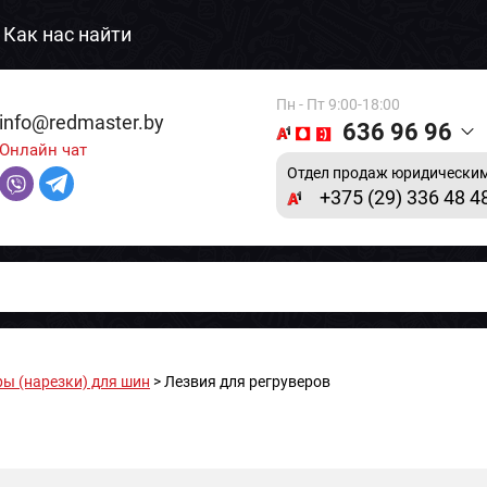
Как нас найти
Пн - Пт 9:00-18:00
info@redmaster.by
636 96 96
Онлайн чат
Отдел продаж юридическим
+375 (29) 336 48 4
ры (нарезки) для шин
> Лезвия для регруверов