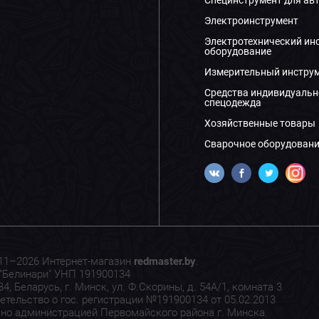
Электроинструмент
Электротехнический ин
оборудование
Измерительный инстру
Средства индивидуальн
спецодежда
Хозяйственные товары
Сварочное оборудовани
11–2026 Интернет-магазин
redmaster.by
.
"Белинари" УНП 191900134
4, Беларусь, г. Минск, ул. Ф.Скорины, д. 54А/1, комната 3
етельство о гос. регистрации №191900134 от 05.02.2013
но администрацией Первомайского района г. Минска.