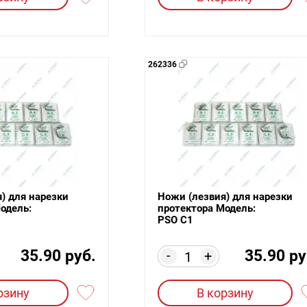
262336
) для нарезки
Ножи (лезвия) для нарезки
одель:
протектора Модель:
PSO C1
35.90 руб.
35.90 ру
-
+
рзину
В корзину