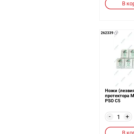
В ко
262339
Ножи (лезвия
протектора М
PSO C5
-
+
В ко