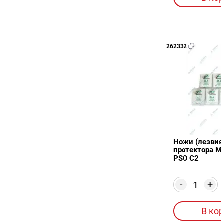
262332
Ножи (лезвия
протектора М
PSO C2
-
+
В ко