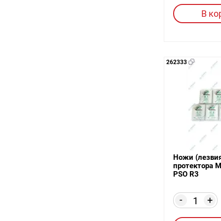
В ко
262333
Ножи (лезвия
протектора М
PSO R3
-
+