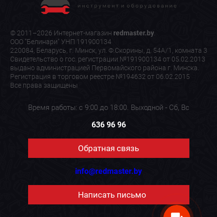
© 2011–2026 Интернет-магазин
redmaster.by
.
ООО "Белинари" УНП 191900134
220084, Беларусь, г. Минск, ул. Ф.Скорины, д. 54А/1, комната 3
Свидетельство о гос. регистрации №191900134 от 05.02.2013
выдано администрацией Первомайского района г. Минска.
Регистрация в торговом реестре №194632 от 06.02.2015
Все права защищены
Время работы: с 9:00 до 18:00. Выходной - Сб, Вс
636 96 96
Обратная связь
info@redmaster.by
Написать письмо