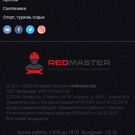
Сантехника
Спорт, туризм, отдых
© 2011–2026 Интернет-магазин
redmaster.by
.
ООО "Белинари" УНП 191900134
220084, Беларусь, г. Минск, ул. Ф.Скорины, д. 54А/1, комната 3
Свидетельство о гос. регистрации №191900134 от 05.02.2013
выдано администрацией Первомайского района г. Минска.
Регистрация в торговом реестре №194632 от 06.02.2015
Все права защищены
Время работы: с 9:00 до 18:00. Выходной - Сб, Вс