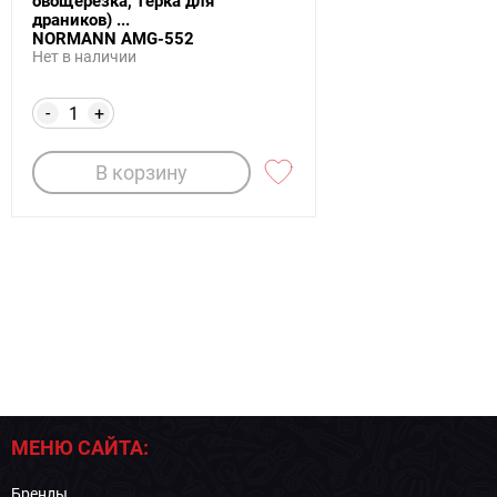
овощерезка, терка для
драников) ...
NORMANN AMG-552
Нет в наличии
-
+
В корзину
МЕНЮ САЙТА:
Бренды