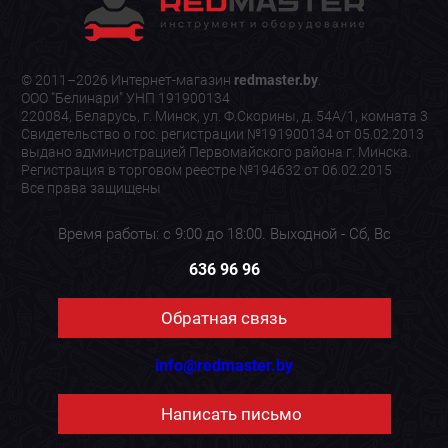
© 2011–2026 Интернет-магазин
redmaster.by
.
ООО "Белинари" УНП 191900134
220084, Беларусь, г. Минск, ул. Ф.Скорины, д. 54А/1, комната 3
Свидетельство о гос. регистрации №191900134 от 05.02.2013
выдано администрацией Первомайского района г. Минска.
Регистрация в торговом реестре №194632 от 06.02.2015
Все права защищены
Время работы: с 9:00 до 18:00. Выходной - Сб, Вс
636 96 96
Обратная связь
info@redmaster.by
Написать письмо