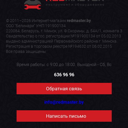
© 2011–2026 Интернет-магазин
redmaster.by
.
ООО "Белинари" УНП 191900134
220084, Беларусь, г. Минск, ул. Ф.Скорины, д. 54А/1, комната 3
Свидетельство о гос. регистрации №191900134 от 05.02.2013
выдано администрацией Первомайского района г. Минска.
Регистрация в торговом реестре №194632 от 06.02.2015
Все права защищены
Время работы: с 9:00 до 18:00. Выходной - Сб, Вс
636 96 96
Обратная связь
info@redmaster.by
Написать письмо