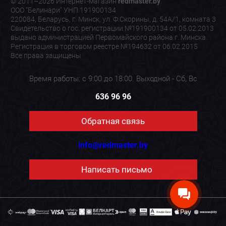
© 2011–2026 Интернет-магазин
redmaster.by
.
ООО "Белинари" УНП 191900134
220084, Беларусь, г. Минск, ул. Ф.Скорины, д. 54А/1, комната 3
Свидетельство о гос. регистрации №191900134 от 05.02.2013
выдано администрацией Первомайского района г. Минска.
Регистрация в торговом реестре №194632 от 06.02.2015
Все права защищены
Время работы: с 9:00 до 18:00. Выходной - Сб, Вс
636 96 96
Обратная связь
info@redmaster.by
Написать письмо