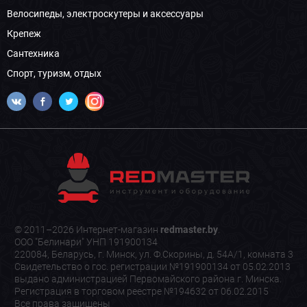
Велосипеды, электроскутеры и аксессуары
Крепеж
Сантехника
Спорт, туризм, отдых
© 2011–2026 Интернет-магазин
redmaster.by
.
ООО "Белинари" УНП 191900134
220084, Беларусь, г. Минск, ул. Ф.Скорины, д. 54А/1, комната 3
Свидетельство о гос. регистрации №191900134 от 05.02.2013
выдано администрацией Первомайского района г. Минска.
Регистрация в торговом реестре №194632 от 06.02.2015
Все права защищены