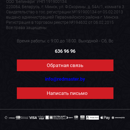
ООО "Белинари" УНП 191900134
220084, Беларусь, г. Минск, ул. Ф.Скорины, д. 54А/1, комната 3
Свидетельство о гос. регистрации №191900134 от 05.02.2013
выдано администрацией Первомайского района г. Минска.
Регистрация в торговом реестре №194632 от 06.02.2015
Все права защищены
Время работы: с 9:00 до 18:00. Выходной - Сб, Вс
636 96 96
Обратная связь
info@redmaster.by
Написать письмо