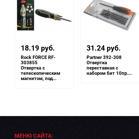
31.24 руб.
24.21 руб.
Partner 392-308
Forsage F-303855
Отвертка
Отвертка с
переставная с
телескопическим
набором бит 10пр....
магнитом, под...
МЕНЮ САЙТА: