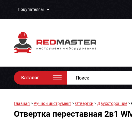
Покупателям
Каталог
Главная
>
Ручной инструмент
>
Отвертки
>
Двухсторонние
> 
Отвертка переставная 2в1 