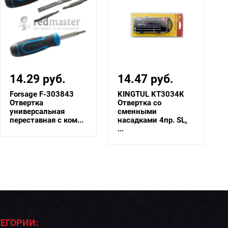
14.47 руб.
5.95 руб.
KINGTUL KT3034K
СИТОМО 7810-4019-
Отвертка со
00. 01
сменными
Отвертка
насадками 4пр. SL,
комбинированная
...
1,0х6/№2х170 ...
ЕГОРИИ: