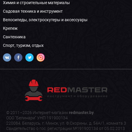
Химия и строительные материалы
Садовая техника и инструмент
Велосипеды, электроскутеры и аксессуары
Крепеж
Сантехника
Спорт, туризм, отдых
© 2011–2026 Интернет-магазин
redmaster.by
.
ООО "Белинари" УНП 191900134
220084, Беларусь, г. Минск, ул. Ф.Скорины, д. 54А/1, комната 3
Свидетельство о гос. регистрации №191900134 от 05.02.2013