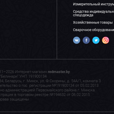
Измерительный инстру
Средства индивидуальн
спецодежда
Хозяйственные товары
Сварочное оборудовани
11–2026 Интернет-магазин
redmaster.by
.
"Белинари" УНП 191900134
4, Беларусь, г. Минск, ул. Ф.Скорины, д. 54А/1, комната 3
етельство о гос. регистрации №191900134 от 05.02.2013
но администрацией Первомайского района г. Минска.
страция в торговом реестре №194632 от 06.02.2015
права защищены