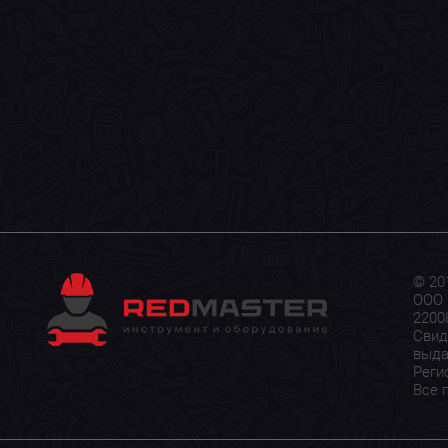
© 20
ООО 
22008
Свид
выда
Реги
Все 