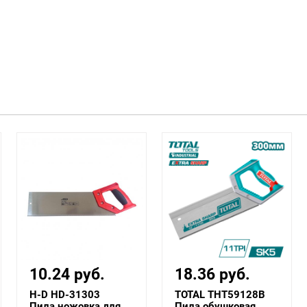
10.24 руб.
18.36 руб.
H-D HD-31303
TOTAL THT59128B
Пила ножовка для
Пила обушковая