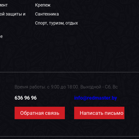
мент
Крепеж
ой защиты и
Сантехника
Спорт, туризм, отдых
е
Время работы: с 9:00 до 18:00. Выходной - Сб, Вс
636 96 96
info@redmaster.by
Обратная связь
Написать письмо