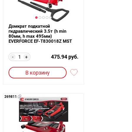
Домкрат подкатной
гидравлический 3.5т (h min
80мм, h max 495мм)
EVERFORCE EF-T830018Z MST
475.94 руб.
-
+
В корзину
269811