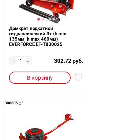
Домкрат подкатной
гидравлический 3т (h min
135мм, h max 460мм)
EVERFORCE EF-T830025
302.72 руб.
-
+
В корзину
300605