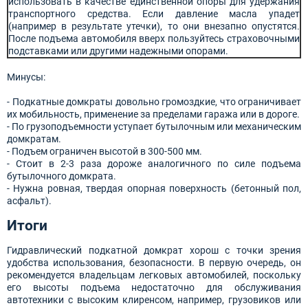
использовать в качестве единственной опоры для удержания
транспортного средства. Если давление масла упадет
(например в результате утечки), то они внезапно опустятся.
После подъема автомобиля вверх пользуйтесь страховочными
подставками или другими надежными опорами.
Минусы:
- Подкатные домкраты довольно громоздкие, что ограничивает
их мобильность, применение за пределами гаража или в дороге.
- По грузоподъемности уступает бутылочным или механическим
домкратам.
- Подъем ограничен высотой в 300-500 мм.
- Стоит в 2-3 раза дороже аналогичного по силе подъема
бутылочного домкрата.
- Нужна ровная, твердая опорная поверхность (бетонный пол,
асфальт).
Итоги
Гидравлический подкатной домкрат хорош с точки зрения
удобства использования, безопасности. В первую очередь, он
рекомендуется владельцам легковых автомобилей, поскольку
его высоты подъема недостаточно для обслуживания
автотехники с высоким клиренсом, например, грузовиков или