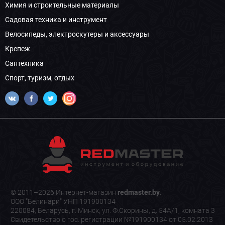
Химия и строительные материалы
Садовая техника и инструмент
Велосипеды, электроскутеры и аксессуары
Крепеж
Сантехника
Спорт, туризм, отдых
© 2011–2026 Интернет-магазин
redmaster.by
.
ООО "Белинари" УНП 191900134
220084, Беларусь, г. Минск, ул. Ф.Скорины, д. 54А/1, комната 3
Свидетельство о гос. регистрации №191900134 от 05.02.2013