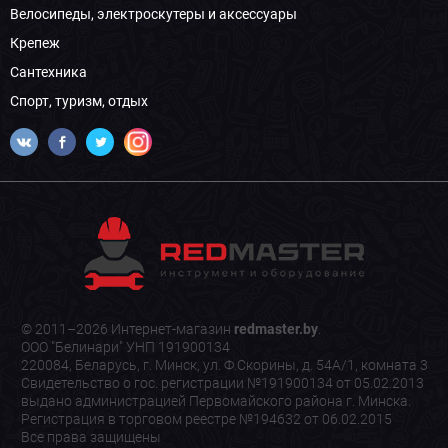
Велосипеды, электроскутеры и аксессуары
Крепеж
Сантехника
Спорт, туризм, отдых
© 2011–2026 Интернет-магазин
redmaster.by
.
ООО "Белинари" УНП 191900134
220084, Беларусь, г. Минск, ул. Ф.Скорины, д. 54А/1, комната 3
Свидетельство о гос. регистрации №191900134 от 05.02.2013
выдано администрацией Первомайского района г. Минска.
Регистрация в торговом реестре №194632 от 06.02.2015
Все права защищены