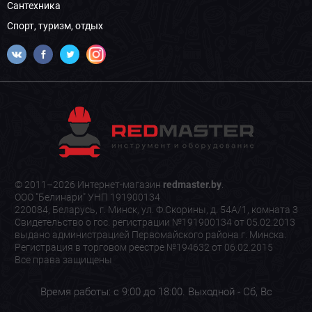
Сантехника
Спорт, туризм, отдых
© 2011–2026 Интернет-магазин
redmaster.by
.
ООО "Белинари" УНП 191900134
220084, Беларусь, г. Минск, ул. Ф.Скорины, д. 54А/1, комната 3
Свидетельство о гос. регистрации №191900134 от 05.02.2013
выдано администрацией Первомайского района г. Минска.
Регистрация в торговом реестре №194632 от 06.02.2015
Все права защищены
Время работы: с 9:00 до 18:00. Выходной - Сб, Вс