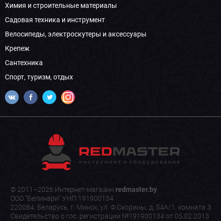
Химия и строительные материалы
Садовая техника и инструмент
Велосипеды, электроскутеры и аксессуары
Крепеж
Сантехника
Спорт, туризм, отдых
© 2011–2026 Интернет-магазин
redmaster.by
.
ООО "Белинари" УНП 191900134
220084, Беларусь, г. Минск, ул. Ф.Скорины, д. 54А/1, комната 3
Свидетельство о гос. регистрации №191900134 от 05.02.2013