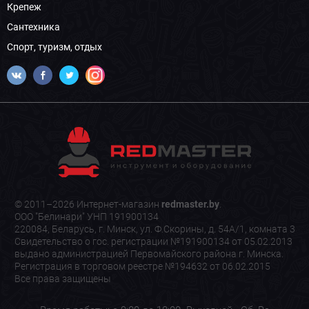
Крепеж
Сантехника
Спорт, туризм, отдых
© 2011–2026 Интернет-магазин
redmaster.by
.
ООО "Белинари" УНП 191900134
220084, Беларусь, г. Минск, ул. Ф.Скорины, д. 54А/1, комната 3
Свидетельство о гос. регистрации №191900134 от 05.02.2013
выдано администрацией Первомайского района г. Минска.
Регистрация в торговом реестре №194632 от 06.02.2015
Все права защищены