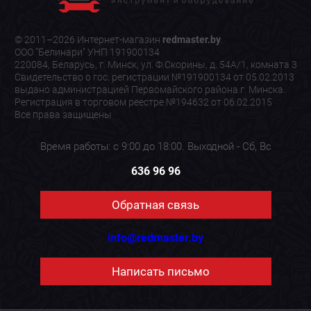
© 2011–2026 Интернет-магазин
redmaster.by
.
ООО "Белинари" УНП 191900134
220084, Беларусь, г. Минск, ул. Ф.Скорины, д. 54А/1, комната 3
Свидетельство о гос. регистрации №191900134 от 05.02.2013
выдано администрацией Первомайского района г. Минска.
Регистрация в торговом реестре №194632 от 06.02.2015
Все права защищены
Время работы: с 9:00 до 18:00. Выходной - Сб, Вс
636 96 96
Обратная связь
info@redmaster.by
Написать письмо