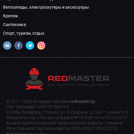
Велосипеды, электроскутеры и аксессуары
Крепеж
Сантехника
Спорт, туризм, отдых
© 2011–2026 Интернет-магазин
redmaster.by
.
ООО "Белинари" УНП 191900134
220084, Беларусь, г. Минск, ул. Ф.Скорины, д. 54А/1, комната 3
Свидетельство о гос. регистрации №191900134 от 05.02.2013
выдано администрацией Первомайского района г. Минска.
Регистрация в торговом реестре №194632 от 06.02.2015
Все права защищены