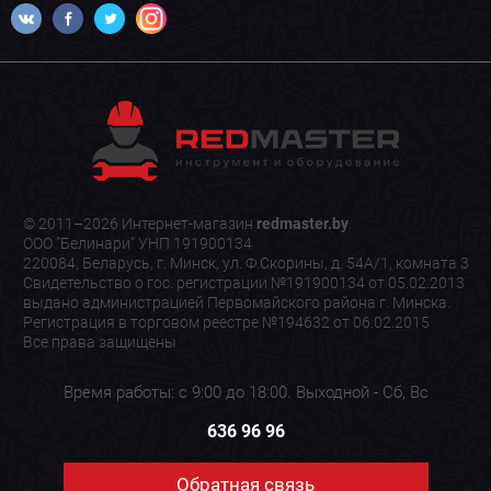
© 2011–2026 Интернет-магазин
redmaster.by
.
ООО "Белинари" УНП 191900134
220084, Беларусь, г. Минск, ул. Ф.Скорины, д. 54А/1, комната 3
Свидетельство о гос. регистрации №191900134 от 05.02.2013
выдано администрацией Первомайского района г. Минска.
Регистрация в торговом реестре №194632 от 06.02.2015
Все права защищены
Время работы: с 9:00 до 18:00. Выходной - Сб, Вс
636 96 96
Обратная связь