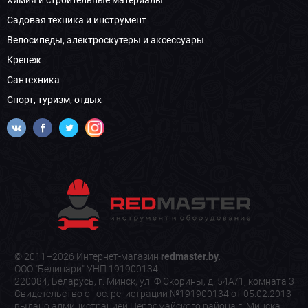
Химия и строительные материалы
Садовая техника и инструмент
Велосипеды, электроскутеры и аксессуары
Крепеж
Сантехника
Спорт, туризм, отдых
© 2011–2026 Интернет-магазин
redmaster.by
.
ООО "Белинари" УНП 191900134
220084, Беларусь, г. Минск, ул. Ф.Скорины, д. 54А/1, комната 3
Свидетельство о гос. регистрации №191900134 от 05.02.2013
выдано администрацией Первомайского района г. Минска.