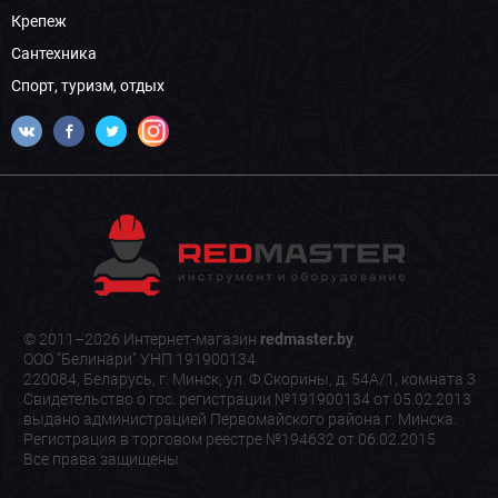
Крепеж
Сантехника
Спорт, туризм, отдых
© 2011–2026 Интернет-магазин
redmaster.by
.
ООО "Белинари" УНП 191900134
220084, Беларусь, г. Минск, ул. Ф.Скорины, д. 54А/1, комната 3
Свидетельство о гос. регистрации №191900134 от 05.02.2013
выдано администрацией Первомайского района г. Минска.
Регистрация в торговом реестре №194632 от 06.02.2015
Все права защищены