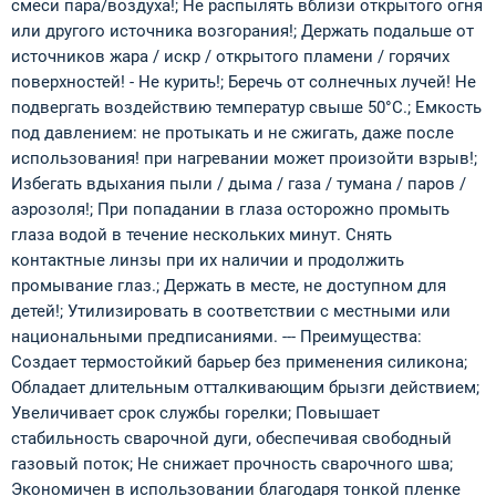
смеси пара/воздуха!; Не распылять вблизи открытого огня
или другого источника возгорания!; Держать подальше от
источников жара / искр / открытого пламени / горячих
поверхностей! - Не курить!; Беречь от солнечных лучей! Не
подвергать воздействию температур свыше 50°С.; Емкость
под давлением: не протыкать и не сжигать, даже после
использования! при нагревании может произойти взрыв!;
Избегать вдыхания пыли / дыма / газа / тумана / паров /
аэрозоля!; При попадании в глаза осторожно промыть
глаза водой в течение нескольких минут. Снять
контактные линзы при их наличии и продолжить
промывание глаз.; Держать в месте, не доступном для
детей!; Утилизировать в соответствии с местными или
национальными предписаниями. --- Преимущества:
Создает термостойкий барьер без применения силикона;
Обладает длительным отталкивающим брызги действием;
Увеличивает срок службы горелки; Повышает
стабильность сварочной дуги, обеспечивая свободный
газовый поток; Не снижает прочность сварочного шва;
Экономичен в использовании благодаря тонкой пленке