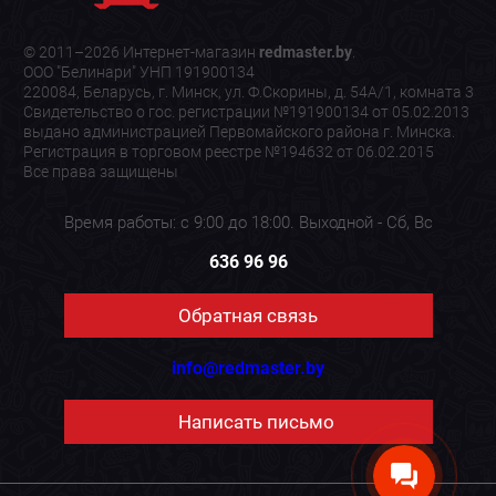
© 2011–2026 Интернет-магазин
redmaster.by
.
ООО "Белинари" УНП 191900134
220084, Беларусь, г. Минск, ул. Ф.Скорины, д. 54А/1, комната 3
Свидетельство о гос. регистрации №191900134 от 05.02.2013
выдано администрацией Первомайского района г. Минска.
Регистрация в торговом реестре №194632 от 06.02.2015
Все права защищены
Время работы: с 9:00 до 18:00. Выходной - Сб, Вс
636 96 96
Обратная связь
info@redmaster.by
Написать письмо