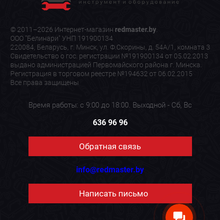
© 2011–2026 Интернет-магазин
redmaster.by
.
ООО "Белинари" УНП 191900134
220084, Беларусь, г. Минск, ул. Ф.Скорины, д. 54А/1, комната 3
Свидетельство о гос. регистрации №191900134 от 05.02.2013
выдано администрацией Первомайского района г. Минска.
Регистрация в торговом реестре №194632 от 06.02.2015
Все права защищены
Время работы: с 9:00 до 18:00. Выходной - Сб, Вс
636 96 96
Обратная связь
info@redmaster.by
Написать письмо