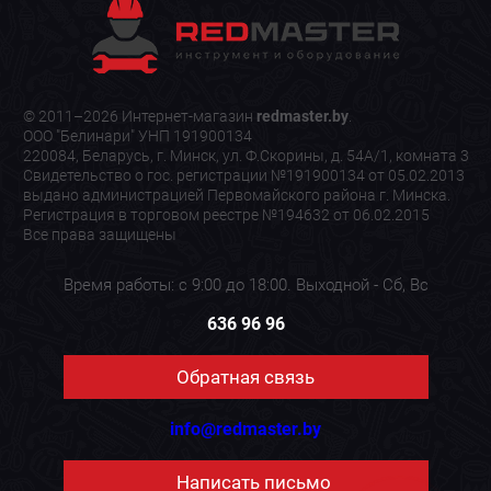
© 2011–2026 Интернет-магазин
redmaster.by
.
ООО "Белинари" УНП 191900134
220084, Беларусь, г. Минск, ул. Ф.Скорины, д. 54А/1, комната 3
Свидетельство о гос. регистрации №191900134 от 05.02.2013
выдано администрацией Первомайского района г. Минска.
Регистрация в торговом реестре №194632 от 06.02.2015
Все права защищены
Время работы: с 9:00 до 18:00. Выходной - Сб, Вс
636 96 96
Обратная связь
info@redmaster.by
Написать письмо