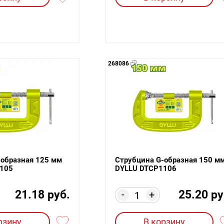
268086
-образная 125 мм
Струбцина G-образная 150 м
105
DYLLU DTCP1106
21.18 руб.
25.20 ру
-
+
рзину
В корзину