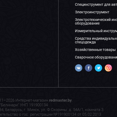
Специнструмент для ав
Электроинструмент
Электротехнический ин
оборудование
Измерительный инстру
Средства индивидуальн
спецодежда
Хозяйственные товары
Сварочное оборудовани
11–2026 Интернет-магазин
redmaster.by
.
"Белинари" УНП 191900134
4, Беларусь, г. Минск, ул. Ф.Скорины, д. 54А/1, комната 3
етельство о гос. регистрации №191900134 от 05.02.2013