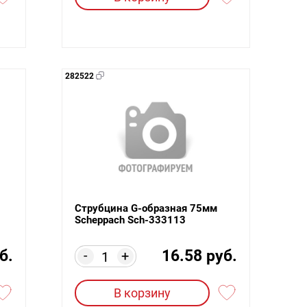
282522
Струбцина G-образная 75мм
Scheppach Sch-333113
б.
16.58 руб.
-
+
В корзину