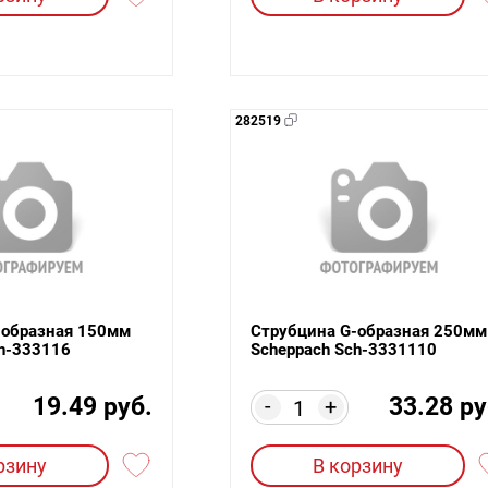
282519
-образная 150мм
Струбцина G-образная 250мм
ch-333116
Scheppach Sch-3331110
19.49 руб.
33.28 ру
-
+
рзину
В корзину