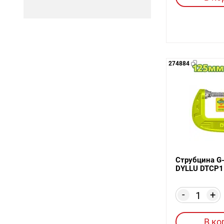
274884
Струбцина G
DYLLU DTCP1
-
+
В ко