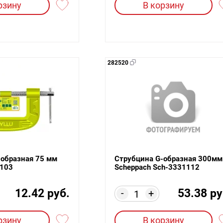
рзину
В корзину
282520
-образная 75 мм
Струбцина G-образная 300мм
103
Scheppach Sch-3331112
12.42 руб.
53.38 ру
-
+
рзину
В корзину