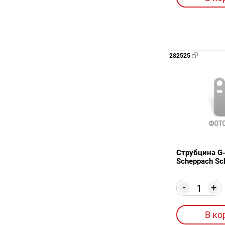
282525
Струбцина G
Scheppach S
-
+
В ко