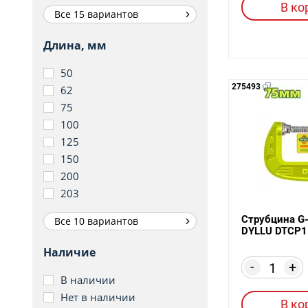
В ко
Все 15 вариантов
Длина, мм
50
275493
62
75
100
125
150
200
203
Струбцина G
Все 10 вариантов
DYLLU DTCP1
Наличие
-
+
В наличии
Нет в наличии
В ко