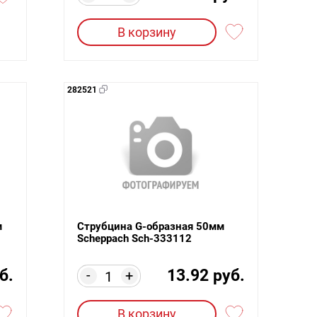
В корзину
282521
м
Струбцина G-образная 50мм
Scheppach Sch-333112
б.
13.92 руб.
-
+
В корзину