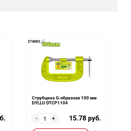
274883
Струбцина G-образная 100 мм
DYLLU DTCP1104
б.
15.78 руб.
-
+