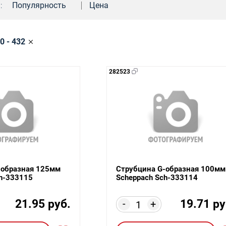
:
Популярность
Цена
0 - 432
282523
-образная 125мм
Струбцина G-образная 100мм
ch-333115
Scheppach Sch-333114
21.95 руб.
19.71 ру
-
+