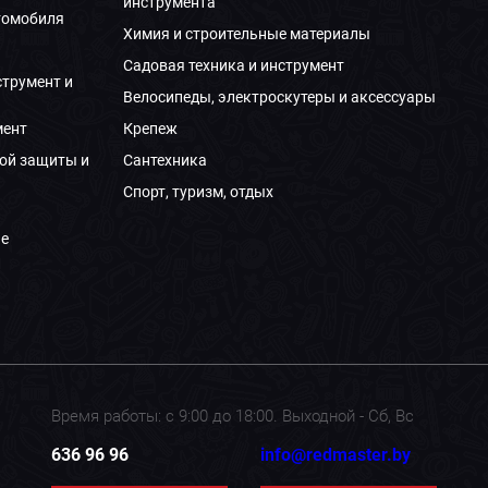
инструмента
томобиля
Химия и строительные материалы
Садовая техника и инструмент
струмент и
Велосипеды, электроскутеры и аксессуары
мент
Крепеж
ой защиты и
Сантехника
Спорт, туризм, отдых
е
Время работы: с 9:00 до 18:00. Выходной - Сб, Вс
636 96 96
info@redmaster.by