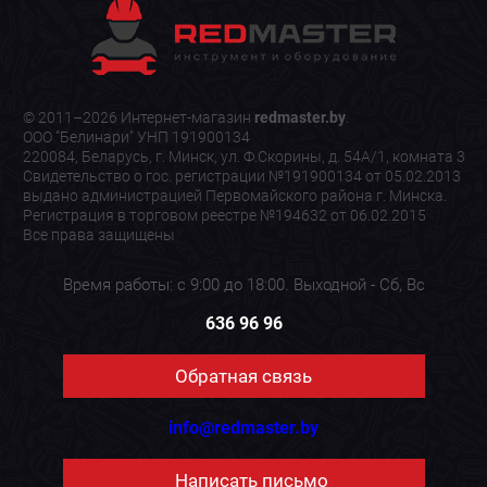
© 2011–2026 Интернет-магазин
redmaster.by
.
ООО "Белинари" УНП 191900134
220084, Беларусь, г. Минск, ул. Ф.Скорины, д. 54А/1, комната 3
Свидетельство о гос. регистрации №191900134 от 05.02.2013
выдано администрацией Первомайского района г. Минска.
Регистрация в торговом реестре №194632 от 06.02.2015
Все права защищены
Время работы: с 9:00 до 18:00. Выходной - Сб, Вс
636 96 96
Обратная связь
info@redmaster.by
Написать письмо