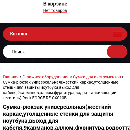
В корзине
Нет товаров
Каталог
Главная
>
Гаражное оборудование
>
Сумки для инструментов
>
Сумка-рюкзак универсальная(жесткий каркас,утолщенные
стенки для защиты ноутбука,выход для
кабеля,9карманов,аллюм.фурнитура,водоотталкивающий
текстиль) Rock FORCE RF-CX010B
Сумка-рюкзак универсальная(жесткий
каркас,утолщенные стенки для защиты
ноутбука,выход для
кабеля,9карманов,аллюм.фурнитура,водоот