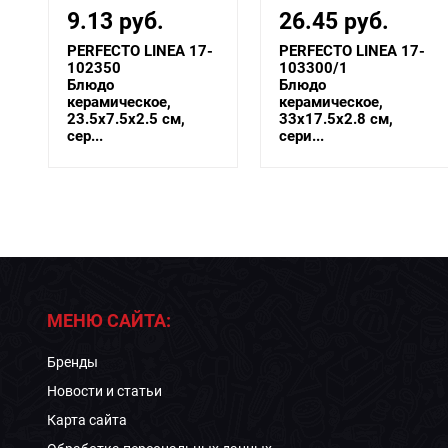
26.45 руб.
14.84 руб.
-
PERFECTO LINEA 17-
PERFECTO LINEA 17-
103300/1
142024
Блюдо
Тарелка десертная
керамическое,
керамическая, 20.5
33х17.5х2.8 см,
см,...
сери...
МЕНЮ САЙТА:
Бренды
Новости и статьи
Карта сайта