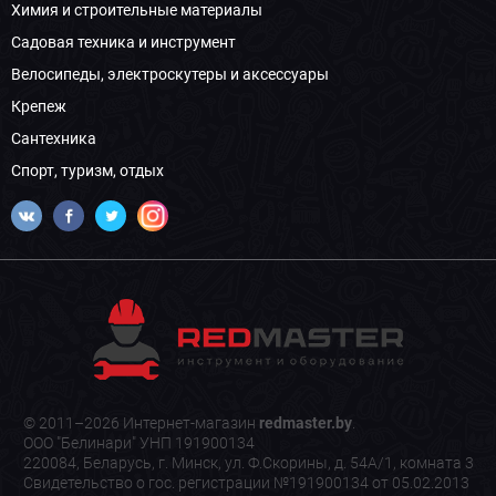
Химия и строительные материалы
Садовая техника и инструмент
Велосипеды, электроскутеры и аксессуары
Крепеж
Сантехника
Спорт, туризм, отдых
© 2011–2026 Интернет-магазин
redmaster.by
.
ООО "Белинари" УНП 191900134
220084, Беларусь, г. Минск, ул. Ф.Скорины, д. 54А/1, комната 3
Свидетельство о гос. регистрации №191900134 от 05.02.2013