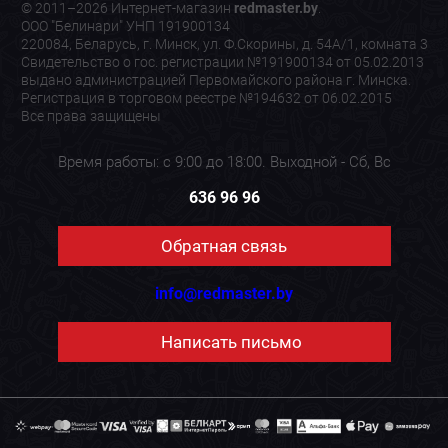
© 2011–2026 Интернет-магазин
redmaster.by
.
ООО "Белинари" УНП 191900134
220084, Беларусь, г. Минск, ул. Ф.Скорины, д. 54А/1, комната 3
Свидетельство о гос. регистрации №191900134 от 05.02.2013
выдано администрацией Первомайского района г. Минска.
Регистрация в торговом реестре №194632 от 06.02.2015
Все права защищены
Время работы: с 9:00 до 18:00. Выходной - Сб, Вс
636 96 96
Обратная связь
info@redmaster.by
Написать письмо